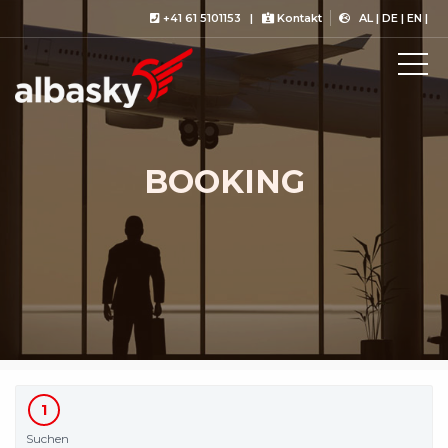
+41 61 5101153
|
Kontakt
AL
|
DE
|
EN
|
BOOKING
1
Suchen